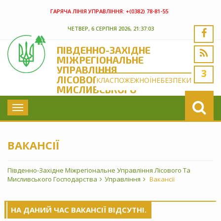
ГАРЯЧА ЛІНІЯ УПРАВЛІННЯ:
+(‎0382) 78-81-55
ЧЕТВЕР, 6 СЕРПНЯ 2026, 21:37:03
ПІВДЕННО-ЗАХІДНЕ
МІЖРЕГІОНАЛЬНЕ
УПРАВЛІННЯ
3
ЛІСОВОГО ТА
КЛАС
ПОЖЕЖНОЇ
НЕБЕЗПЕКИ
МИСЛИВСЬКОГО
ГОСПОДАРСТВА
Toggle
navigation
ВАКАНСІЇ
Південно-Західне Міжрегіональне Управління Лісового Та
Мисливського Господарства
Управління
Вакансії
НА ДАНИЙ ЧАС ВАКАНСІЇ ВІДСУТНІ.