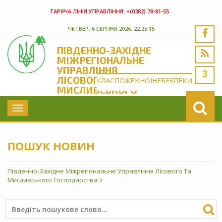
ГАРЯЧА ЛІНІЯ УПРАВЛІННЯ:
+(‎0382) 78-81-55
ЧЕТВЕР, 6 СЕРПНЯ 2026, 22:25:15
ПІВДЕННО-ЗАХІДНЕ
МІЖРЕГІОНАЛЬНЕ
УПРАВЛІННЯ
3
ЛІСОВОГО ТА
КЛАС
ПОЖЕЖНОЇ
НЕБЕЗПЕКИ
МИСЛИВСЬКОГО
ГОСПОДАРСТВА
Toggle
navigation
ПОШУК НОВИН
Південно-Західне Міжрегіональне Управління Лісового Та
Мисливського Господарства