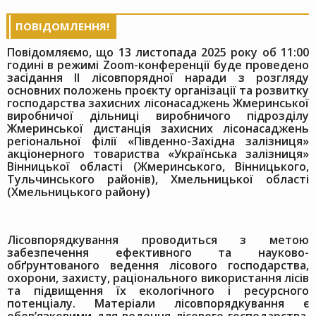
ПОВІДОМЛЕННЯ!
Повідомляємо, що 13 листопада 2025 року об 11:00
годині в режимі Zoom-конференції буде проведено
засідання ІІ лісовпорядної наради з розгляду
основних положень проєкту організації та розвитку
господарства захисних лісонасаджень Жмеринської
виробничої дільниці виробничого підрозділу
Жмеринської дистанція захисних лісонасаджень
регіональної філії «Південно-Західна залізниця»
акціонерного товариства «Українська залізниця»
Вінницької області (Жмеринського, Вінницького,
Тульчинського районів), Хмельницької області
(Хмельницького району)
Лісовпорядкування проводиться з метою
забезпечення ефективного та науково-
обґрунтованого ведення лісового господарства,
охорони, захисту, раціонального використання лісів
та підвищення їх екологічного і ресурсного
потенціалу. Матеріали лісовпорядкування є