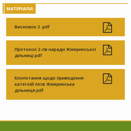
МАТЕРІАЛИ
Висновок 2 .pdf
Протокол 2-лв наради Жмеринської
дільниці.pdf
Клопотання щодо приведення
категоій лісів Жмеринська
дільниця.pdf