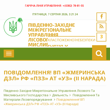
ГАРЯЧА ЛІНІЯ УПРАВЛІННЯ:
+(‎0382) 78-81-55
П’ЯТНИЦЯ, 7 СЕРПНЯ 2026, 3:21:24
ПІВДЕННО-ЗАХІДНЕ
МІЖРЕГІОНАЛЬНЕ
УПРАВЛІННЯ
3
ЛІСОВОГО ТА
КЛАС
ПОЖЕЖНОЇ
НЕБЕЗПЕКИ
МИСЛИВСЬКОГО
ГОСПОДАРСТВА
Toggle
navigation
ПОВІДОМЛЕННЯ! ВП «ЖМЕРИНСЬКА
ДЗЛ» РФ «ПЗЗ» АТ «УЗ» (ІІ НАРАДА)
Південно-Західне Міжрегіональне Управління Лісового Та
Мисливського Господарства
Діяльність
Повідомлення Та
Матеріали Лісовпорядкування
Повідомлення! ВП
«Жмеринська ДЗЛ» РФ «ПЗЗ» АТ «УЗ» (ІІ Нарада)