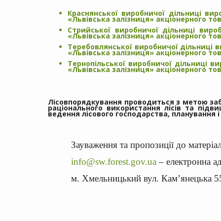
Краснянської виробничої дільниці вир
«Львівська залізниця» акціонерного тов
Стрийської виробничої дільниці вироб
«Львівська залізниця» акціонерного тов
Теребовлянської виробничої дільниці в
«Львівська залізниця» акціонерного тов
Тернопільської виробничої дільниці ви
«Львівська залізниця» акціонерного тов
Лісовпорядкування проводиться з метою заб
раціонального використання лісів та підви
ведення лісового господарства, планування і
Зауваження та пропозиції до матеріа
info@sw.forest.gov.ua
– електронна а
м. Хмельницький вул. Кам’янецька 55