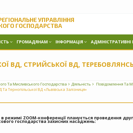
РЕГІОНАЛЬНЕ УПРАВЛІННЯ
КОГО ГОСПОДАРСТВА
ІСТЬ
ГРОМАДЯНАМ
ІНФОРМАЦІЯ
АДМІНІСТРАТИВНІ
Ї ВД, СТРИЙСЬКОЇ ВД, ТЕРЕБОВЛЯНСЬ
вого Та Мисливського Господарства
Діяльність
Повідомлення Та М
Д Та Тернопільської ВД «Львівська Залізниця»
00 в режимі ZOOM-конференції планується проведення друг
ісового господарства захисних насаджень: