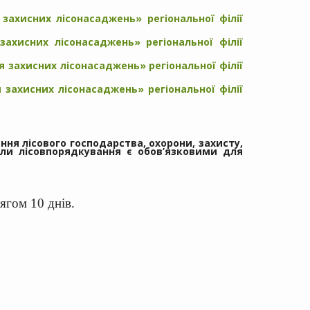
захисних лісонасаджень» регіональної філії
захисних лісонасаджень» регіональної філії
 захисних лісонасаджень» регіональної філії
 захисних лісонасаджень» регіональної філії
я лісового господарства, охорони, захисту,
іали лісовпорядкування є обов’язковими для
ягом 10 днів.