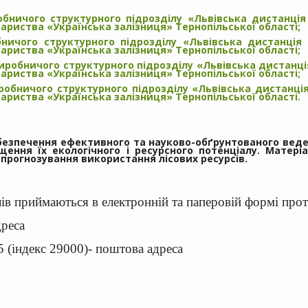
обничого структурного підрозділу «Львівська дистанція 
ариства «Українська залізниця» Тернопільської області;
ничого структурного підрозділу «Львівська дистанція 
ариства «Українська залізниця» Тернопільської області;
иробничого структурного підрозділу «Львівська дистанція
ариства «Українська залізниця» Тернопільської області;
робничого структурного підрозділу «Львівська дистанція
ариства «Українська залізниця» Тернопільської області.
езпечення ефективного та науково-обґрунтованого веденн
щення їх екологічного і ресурсного потенціалу. Матер
 прогнозування використання лісових ресурсів.
лів приймаються в електронній та паперовій формі прот
дреса
 (індекс 29000)- поштова адреса