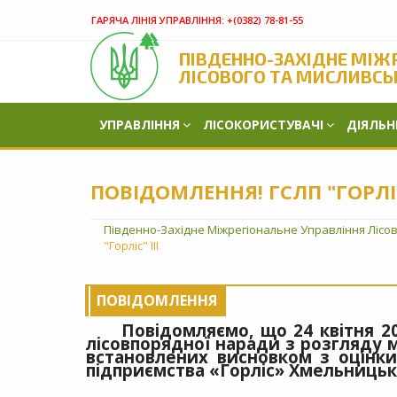
ГАРЯЧА ЛІНІЯ УПРАВЛІННЯ:
+(‎0382) 78-81-55
ПІВДЕННО-ЗАХІДНЕ МІЖ
ЛІСОВОГО ТА МИСЛИВСЬ
УПРАВЛІННЯ
ЛІСОКОРИСТУВАЧІ
ДІЯЛЬН
ПОВІДОМЛЕННЯ! ГСЛП "ГОРЛІС"
Південно-Західне Міжрегіональне Управління Лісо
"Горліс" ІІІ
ПОВІДОМЛЕННЯ
Повідомляємо, що 24 квітня 2
лісовпорядної наради з розгляду 
встановлених висновком з оцінки
підприємства «Горліс» Хмельн