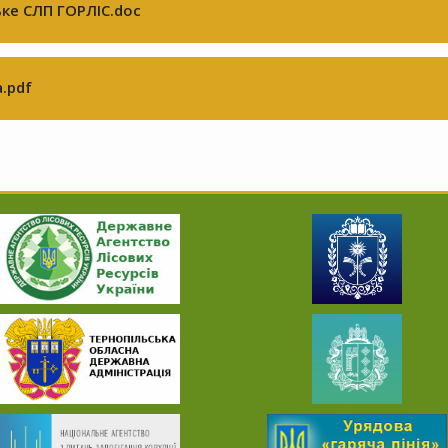
ьке СЛП ГОРЛІС.doc
.pdf