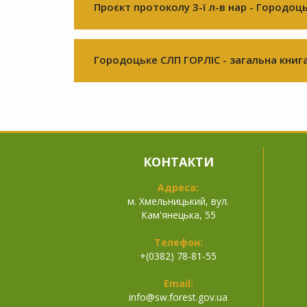
Проєкт протоколу 3-ї л-в нар - Городоц
Городоцьке СЛП ГОРЛІС - загальна книга
КОНТАКТИ
Адреса:
м. Хмельницький, вул.
Кам'янецька, 55
Телефон:
+(0382) 78-81-55
Email:
info@
sw.forest.gov.ua