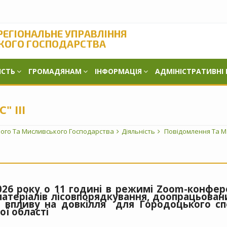
РЕГІОНАЛЬНЕ УПРАВЛІННЯ
КОГО ГОСПОДАРСТВА
ІСТЬ
ГРОМАДЯНАМ
ІНФОРМАЦІЯ
АДМІНІСТРАТИВНІ
 ІІІ
вого Та Мисливського Господарства
Діяльність
Повідомлення Та М
026 року о 11 годині в режимі Zoom-конфере
матеріалів лісовпорядкування, доопрацьовани
 впливу на довкілля для Городоцького спе
ицької області