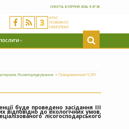
СУБОТА, 8 СЕРПНЯ 2026, 9:47:36
КЛАС
3
ПОЖЕЖНОЇ
НЕБЕЗПЕКИ
 ПОСЛУГИ
атеріали Лісовпорядкування
Повідомлення! ГСЛП
нції буде проведено засідання ІІІ
х відповідно до екологічних умов,
ціалізованого лісогосподарського