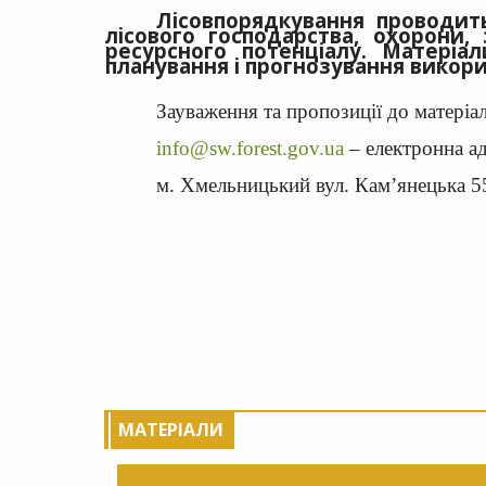
Лісовпорядкування проводит
лісового господарства, охорони, 
ресурсного потенціалу. Матеріа
планування і прогнозування викори
Зауваження та пропозиції до матеріа
info@sw.forest.gov.ua
– електронна а
м. Хмельницький вул. Кам’янецька 55
МАТЕРІАЛИ