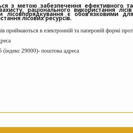
ься з метою забезпечення ефективного та
захисту, раціонального використання лісі
ли лісовпорядкування є обов’язковими для
стання лісових ресурсів.
лів приймаються в електронній та паперовій формі прот
дреса
 (індекс 29000)- поштова адреса