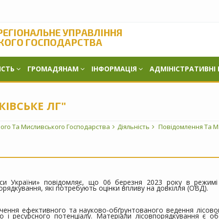
РЕГІОНАЛЬНЕ УПРАВЛІННЯ
КОГО ГОСПОДАРСТВА
ІСТЬ
ГРОМАДЯНАМ
ІНФОРМАЦІЯ
АДМІНІСТРАТИВНІ
КІВСЬКЕ ЛГ"
вого Та Мисливського Господарства
Діяльність
Повідомлення Та М
іси України» повідомляє, що 06 березня 2023 року в режимі
порядкування, які потребують оцінки впливу на довкілля
(ОВД).
ення ефективного та науково-обґрунтованого ведення лісовог
го і ресурсного потенціалу. Матеріали лісовпорядкування є о