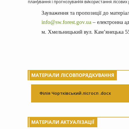
планування і прогнозування використання лісових р
Зауваження та пропозиції до матеріа
info@sw.forest.gov.ua
– електронна а
м. Хмельницький вул. Кам’янецька 55
МАТЕРІАЛИ ЛІСОВПОРЯДКУВАННЯ
Філія Чортківський лісгосп .docx
МАТЕРІАЛИ АКТУАЛІЗАЦІЇ