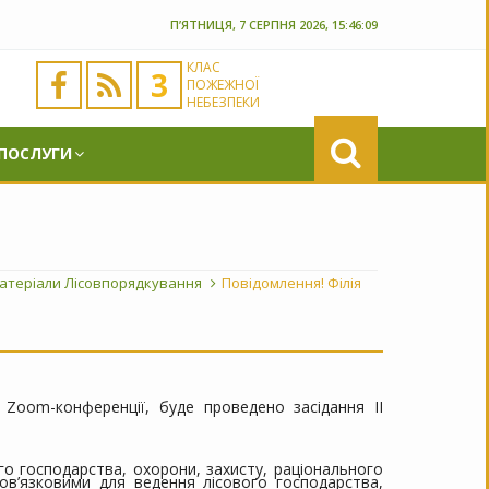
П’ЯТНИЦЯ, 7 СЕРПНЯ 2026, 15:46:10
КЛАС
3
ПОЖЕЖНОЇ
НЕБЕЗПЕКИ
 ПОСЛУГИ
атеріали Лісовпорядкування
Повідомлення! Філія
 Zoom-конференції, буде проведено засідання II
о господарства, охорони, захисту, раціонального
бов’язковими для ведення лісового господарства,