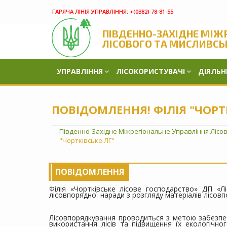
ГАРЯЧА ЛІНІЯ УПРАВЛІННЯ:
+(‎0382) 78-81-55
ПІВДЕННО-ЗАХІДНЕ МІЖ
ЛІСОВОГО ТА МИСЛИВСЬ
УПРАВЛІННЯ
ЛІСОКОРИСТУВАЧІ
ДІЯЛЬН
ПОВІДОМЛЕННЯ! ФІЛІЯ "ЧОРТ
Південно-Західне Міжрегіональне Управління Лісо
"Чортківське ЛГ"
ПОВІДОМЛЕННЯ
Філія «Чортківське лісове господарство» ДП «Л
лісовпорядної наради з розгляду матеріалів лісов
Лісовпорядкування проводиться з метою забезпеч
використання лісів та підвищення їх екологічно