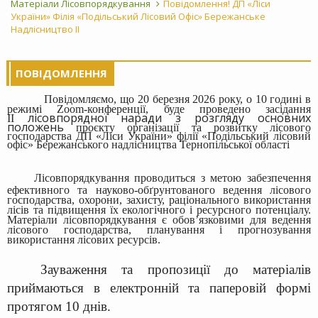
Матеріали Лісовпорядкування
Повідомлення! ДП «Ліси
України» Філія «Подільський Лісовий Офіс» Бережанське
Надлісництво ІІ
ПОВІДОМЛЕННЯ
Повідомляємо, що 20 березня 2026 року, о 10 годині в
режимі Zoom-конференції, буде проведено засідання
лісовпорядної наради з розгляду основних
ІІ
положень
проєкту організації та розвитку лісового
господарства
ДП «Ліси України» філії «Подільський лісовий
офіс» Бережанського надлісництва
Тернопільської області
Лісовпорядкування проводиться з метою забезпечення
ефективного та науково-обґрунтованого веде
ння лісового
господарства, охорони, захисту, раціонального використання
лісів та підвищення їх екологічного і ресурсного потенціалу.
Матеріали лісовпорядкування є обов’язковими для ведення
лісового господарства, планування і прогнозування
використання лісових ресурсів.
Зауваження та пропозиції до матеріалів
приймаються в електронній та паперовій формі
протягом 10 днів.