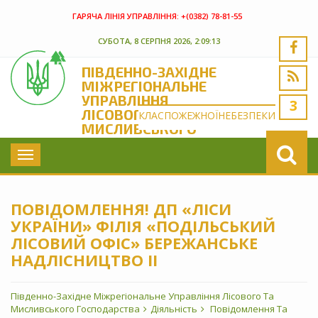
ГАРЯЧА ЛІНІЯ УПРАВЛІННЯ:
+(‎0382) 78-81-55
СУБОТА, 8 СЕРПНЯ 2026, 2:09:14
ПІВДЕННО-ЗАХІДНЕ
МІЖРЕГІОНАЛЬНЕ
УПРАВЛІННЯ
3
ЛІСОВОГО ТА
КЛАС
ПОЖЕЖНОЇ
НЕБЕЗПЕКИ
МИСЛИВСЬКОГО
ГОСПОДАРСТВА
Toggle
navigation
ПОВІДОМЛЕННЯ! ДП «ЛІСИ
УКРАЇНИ» ФІЛІЯ «ПОДІЛЬСЬКИЙ
ЛІСОВИЙ ОФІС» БЕРЕЖАНСЬКЕ
НАДЛІСНИЦТВО ІІ
Південно-Західне Міжрегіональне Управління Лісового Та
Мисливського Господарства
Діяльність
Повідомлення Та